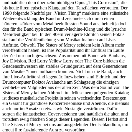
und natürlich dem über zehnminütigen Opus „This Corrosion“, die
bis heute ihren epischen Klang auf den Tanzflächen verbreiten. Der
1990 folgende Nachfolger „Vision Thing“ markierte eine stilistische
Weiterentwicklung der Band und zeichnete sich durch einen
härteren, stärker vom Metal beeinflussten Sound aus, behielt jedoch
den für die Band typischen Drum-Machine-Klang und die lyrische
Mehrdeutigkeit bei. In den 90ern verlagerte Eldritch seinen Fokus
statt auf die Veröffentlichung von Musikaufnahmen auf Live-
Auftritte. Obwohl The Sisters of Mercy seitdem kein Album mehr
veröffentlicht haben, ist ihre Popularität und ihr Einfluss im Laufe
der Zeit nur noch gewachsen. Zusammen mit Bands wie Bauhaus,
Joy Division, Red Lorry Yellow Lorry oder The Cure bildeten die
Gnadenschwestern ein stabiles Grundgerüst, auf dem Generationen
von Musiker*innen aufbauen konnten. Nicht nur die Band, auch
ihre Live-Auftritte sind legendär. Inzwischen sind Eldritch und der
Drumcomputer Doktor Avalanche am Schlagzeug die einzigen
verbliebenen Mitglieder aus der alten Zeit. Was dem Sound von The
Sisters of Mercy keinen Abbruch tut. Mit seinem prägenden Katalog
ist dieses musikalische Projekt in seinen wechselnden Besetzungen
ein Garant für grandiose Konzerterlebnisse und Abende, die niemals
auch nur im Ansatz so etwas wie Nostalgie verströmen. Dafür
sorgen die fantastischen Coverversionen und natürlich die alten und
trotzdem ewig frischen Songs dieser Legenden. Diesen Herbst sind
The Sisters of Mercy bei uns auf ausgedehnter Deutschlandtour, um
erneut ihre faszinierende Aura zu versprühen.