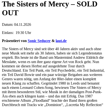
The Sisters of Mercy – SOLD
OUT
Datum: 04.11.2026
Einlass: 19:30 Uhr
Präsentiert von
Sonic Seducer
&
laut.de
The Sisters of Mercy sind seit über 40 Jahren aktiv und auch ohne
neue Musik seit mehr als 30 Jahren, haben sie sich Legendenstatus
erspielt. Bis heute ist die Band um Mastermind Andrew Eldritch die
Messlatte, wenn es um ihre ganz eigene Art von Rock geht. Nun
kommen sie diesen Herbst auf ausgedehnte Tour durch
Deutschland. Ein Teil Punk, ein Teil Psychedelic, ein Teil Industrial,
ein Teil David Bowie und ein paar würzige Beigaben aus weiteren
Genres waren nötig, um Anfang der 80er-Jahre einen komplett
neuen Klang zu schaffen. Gegründet 1980 in Leeds und benannt
nach einem Leonard Cohen-Song, bewiesen The Sisters of Mercy
mit ihrem besonderen Stil, wie Musik in der damaligen Post-Punk-
Ära eben auch klingen kann – und das mit Erfolg. Das 1987
erschienene Album „Floodland“ brachte der Band ihren großen
Durchbruch mit Tracks wie „Dominion“, „Lucretia My Reflection“